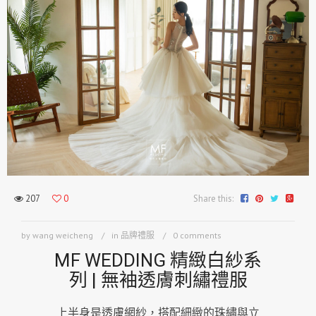
207
0
Share this:
by wang weicheng
in
品牌禮服
0 comments
MF WEDDING 精緻白紗系
列 | 無袖透膚刺繡禮服
上半身是透膚網紗，搭配細緻的珠繡與立