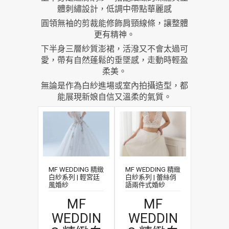
體刺繡設計，低調中帶點華麗感
圓領無袖的剪裁能修飾肩頸線條，讓整體
更有精神。
下半身三層紗質澎裙，活潑又不會太過可
愛，帶有自然蓬鬆的垂墜感，走動時輕盈
柔美。
無論是作為白紗進場或室內拍攝造型，都
能展現新娘自信又溫柔的氣質。
MF WEDDING 精緻
MF WEDDING 精緻
白紗系列 | 輕宮廷
白紗系列 | 蕾絲俏
風婚紗
語兩件式婚紗
MF
MF
WEDDIN
WEDDIN